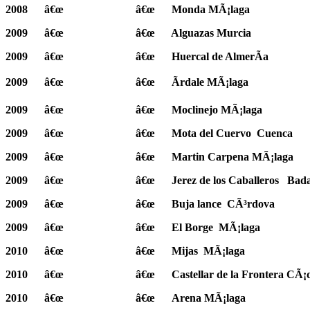
2008
â€œ
â€œ
Monda MÃ¡laga
2009
â€œ
â€œ
Alguazas Murcia
2009
â€œ
â€œ
Huercal de AlmerÃ­a
2009
â€œ
â€œ
Ãrdale MÃ¡laga
2009
â€œ
â€œ
Moclinejo MÃ¡laga
2009
â€œ
â€œ
Mota del Cuervo
Cuenca
2009
â€œ
â€œ
Martin Carpena MÃ¡laga
2009
â€œ
â€œ
Jerez de los Caballeros
Bada
2009
â€œ
â€œ
Buja lance
CÃ³rdova
2009
â€œ
â€œ
El Borge
MÃ¡laga
2010
â€œ
â€œ
Mijas
MÃ¡laga
2010
â€œ
â€œ
Castellar de la Frontera CÃ¡
2010
â€œ
â€œ
Arena MÃ¡laga