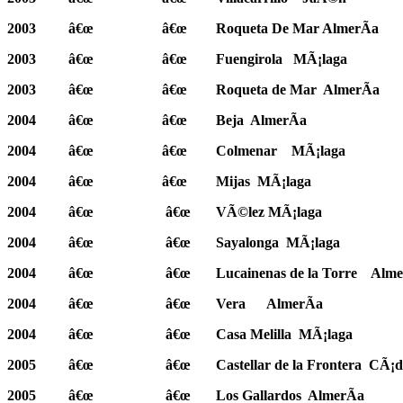
2003
â€œ
â€œ
Roqueta De Mar AlmerÃ­a
2003
â€œ
â€œ
Fuengirola
MÃ¡laga
2003
â€œ
â€œ
Roqueta de Mar
AlmerÃ­a
2004
â€œ
â€œ
Beja
AlmerÃ­a
2004
â€œ
â€œ
Colmenar
MÃ¡laga
2004
â€œ
â€œ
Mijas
MÃ¡laga
2004
â€œ
â€œ
VÃ©lez MÃ¡laga
2004
â€œ
â€œ
Sayalonga
MÃ¡laga
2004
â€œ
â€œ
Lucainenas de la Torre
Alme
2004
â€œ
â€œ
Vera
AlmerÃ­a
2004
â€œ
â€œ
Casa Melilla
MÃ¡laga
2005
â€œ
â€œ
Castellar de la Frontera
CÃ¡d
2005
â€œ
â€œ
Los Gallardos
AlmerÃ­a