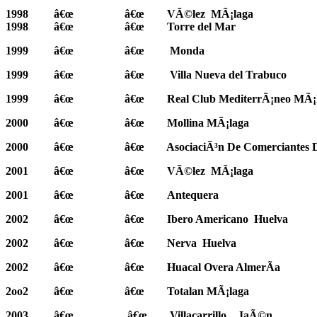
1998
â€œ
â€œ
VÃ©lez
MÃ¡laga
1998
â€œ
â€œ
Torre del Mar
1999
â€œ
â€œ
Monda
1999
â€œ
â€œ
Villa Nueva del Trabuco
1999
â€œ
â€œ
Real Club MediterrÃ¡neo MÃ¡
2000
â€œ
â€œ
Mollina MÃ¡laga
2000
â€œ
â€œ
AsociaciÃ³n De Comerciantes 
2001
â€œ
â€œ
VÃ©lez
MÃ¡laga
2001
â€œ
â€œ
Antequera
2002
â€œ
â€œ
Ibero Americano
Huelva
2002
â€œ
â€œ
Nerva
Huelva
2002
â€œ
â€œ
Huacal Overa AlmerÃ­a
2oo2
â€œ
â€œ
Totalan MÃ¡laga
2003
â€œ
â€œ
Villacarrillo
JaÃ©n