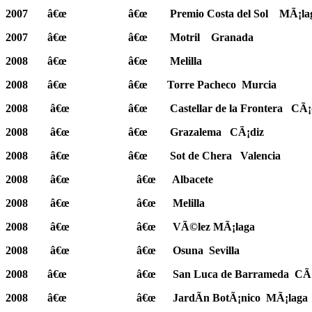
2007
â€œ
â€œ
Premio Costa del Sol
MÃ¡la
2007
â€œ
â€œ
Motril
Granada
2008
â€œ
â€œ
Melilla
2008
â€œ
â€œ
Torre Pacheco
Murcia
2008
â€œ
â€œ
Castellar de la Frontera
CÃ¡
2008
â€œ
â€œ
Grazalema
CÃ¡diz
2008
â€œ
â€œ
Sot de Chera
Valencia
2008
â€œ
â€œ
Albacete
2008
â€œ
â€œ
Melilla
2008
â€œ
â€œ
VÃ©lez MÃ¡laga
2008
â€œ
â€œ
Osuna
Sevilla
2008
â€œ
â€œ
San Luca de Barrameda
CÃ¡
2008
â€œ
â€œ
JardÃ­n BotÃ¡nico
MÃ¡laga