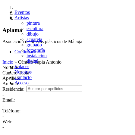
Eventos
Artistas
pintura
escultura
Aplama
dibujo
acuarela
Asociación de artistas plásticos de Málaga
grabado
fotografía
Continuar
instalación
digital
Inicio
»
Cantero Tapia Antonio
Enlaces
Nombre:
Nosotros
Cantero Tapia
Contacto
Apellido:
Acceso
Antonio
Residencia:
-
Email:
-
Teléfono:
-
Web:
-