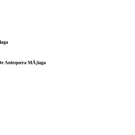
laga
De Antequera MÃ¡laga