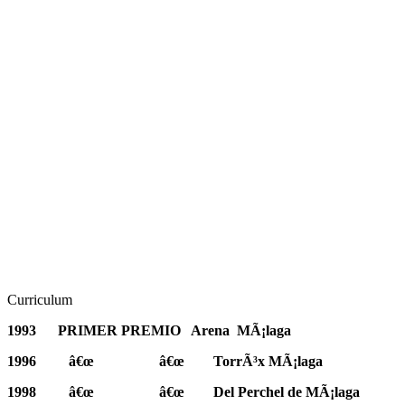
Curriculum
1993
PRIMER PREMIO
Arena
MÃ¡laga
1996
â€œ
â€œ
TorrÃ³x MÃ¡laga
1998
â€œ
â€œ
Del Perchel de MÃ¡laga