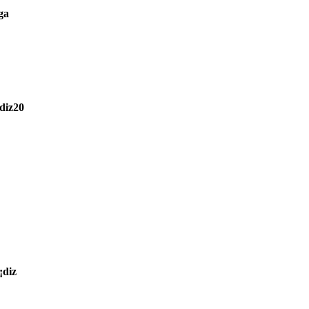
ga
diz20
diz