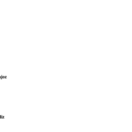
joz
diz