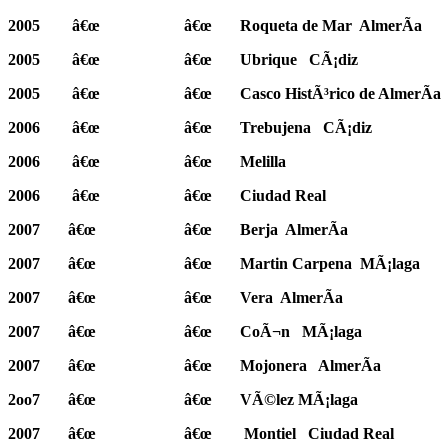
2005
â€œ
â€œ
Roqueta de Mar
AlmerÃ­a
2005
â€œ
â€œ
Ubrique
CÃ¡diz
2005
â€œ
â€œ
Casco HistÃ³rico de AlmerÃ­a
2006
â€œ
â€œ
Trebujena
CÃ¡diz
2006
â€œ
â€œ
Melilla
2006
â€œ
â€œ
Ciudad Real
2007
â€œ
â€œ
Berja
AlmerÃ­a
2007
â€œ
â€œ
Martin Carpena
MÃ¡laga
2007
â€œ
â€œ
Vera
AlmerÃ­a
2007
â€œ
â€œ
CoÃ¬n
MÃ¡laga
2007
â€œ
â€œ
Mojonera
AlmerÃ­a
2oo7
â€œ
â€œ
VÃ©lez MÃ¡laga
2007
â€œ
â€œ
Montiel
Ciudad Real