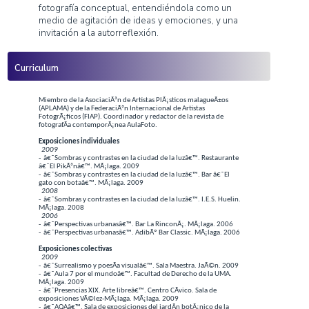
Nombre:
Antonio
Apellido:
Gallegos Reina
Residencia:
Torremolinos
Email:
antoniogallegos27@g
Teléfono:
-
Web:
antoniogallegos.es