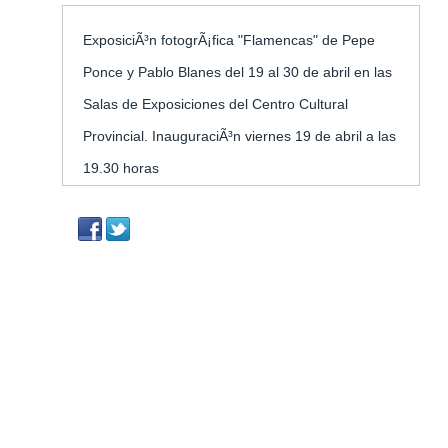
Inicio
»
Eventos
»
Flamencas
Eventos
Flamencas