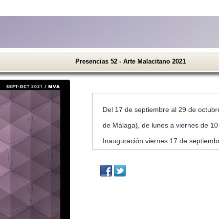
no 2021