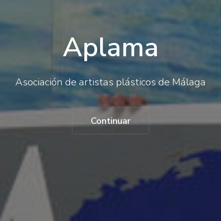
Apl
Asociación de artist