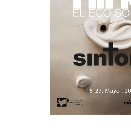
Inicio
»
Eventos
»
Sintora - Niño El Eco Sordo
Eventos