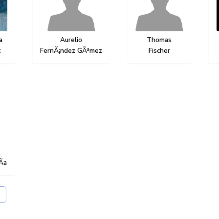
ra
Dibujo
Acuarela