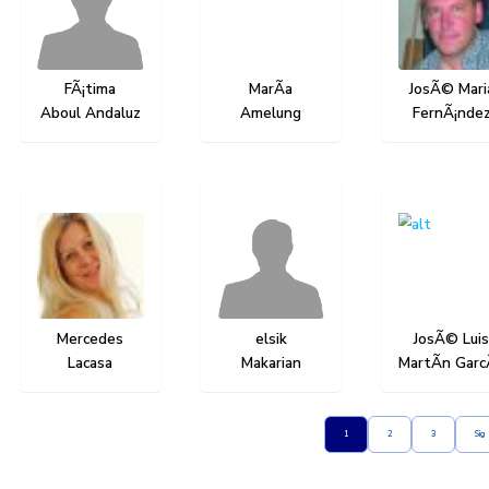
Inicio
»
Artistas
»
Escultura
Artistas
Pintura
Escultu