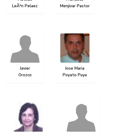
Inicio
»
Artistas
»
Dibujo
Artistas
Pintura
Escultura